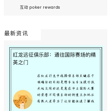
互动 poker rewards
最新资讯