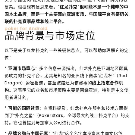
复杂。根据现有信息来看，
“红龙扑克”很可能不是一个纯粹的中
国本土品牌，而是一个主要面向亚洲市场、与国际平台有密切关
联的扑克赛事品牌和线上平台
。
poker for Android
品牌背景与市场定位
以下是关于红龙扑克的一些关键信息点，可以帮助你理解它的定
位：
*
亚洲市场重心
：多个信息来源指出，红龙扑克是亚洲地区颇具
影响力的扑克平台，尤其与知名的亚洲线下赛事“红龙杯”（Red
Dragon）紧密相连，甚至被描述为该赛事的
线上指定合作机
构
。这表明它的业务和市场策略主要是围绕亚洲，特别是中文使
用者设计的。
*
可能的国际背景
：有资料提及，红龙扑克在服务和技术方面得
到了“扑克之星”（PokerStars，全球最大的线上扑克平台）的支
持。它也曾提到与加拿大公司进行合作。
*
品牌名称与中国元素
：“红龙”这个名字本身富含中国文化色