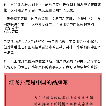
彩，容易让人联想到中国。品牌宣传中也强调要
融入中华传统文
化
，这可能是为了更好地贴近和吸引华人玩家。
*
服务特定区域
：该平台提供中文界面和客服，并通过中文官方
网站等进行推广，这些都明确显示了其服务中国玩家的意图。
总结
虽然“红龙扑克”这个品牌名带有中国色彩且主要服务亚洲市场，
但其背后往往有国际技术或资本的支持，并非一个单纯的中国本
土品牌。
希望以上信息能帮助你做出判断。如果你还想了解关于这个平台
其他方面的信息，比如具体的赛事安排，我可以继续帮你查找。