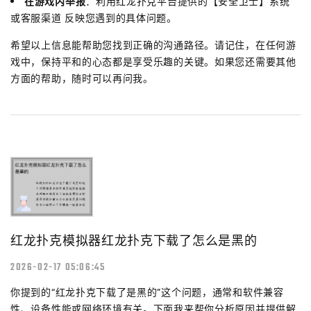
在游戏内举报
：利用红龙扑克平台提供的【安全卫士】系统
或客服渠道 反映您遇到的具体问题。
希望以上信息能帮助您找到正确的沟通路径。请记住，在任何游
戏中，保持平和的心态都是享受乐趣的关键。如果您还需要其他
方面的帮助，随时可以再问我。
红龙扑克模拟器红龙扑克下载了怎么是黑的
2026-02-17 05:06:45
你提到的“红龙扑克下载了是黑的”这个问题，通常和软件兼容
性、设备性能或网络环境有关。下面我来帮你分析原因并提供解