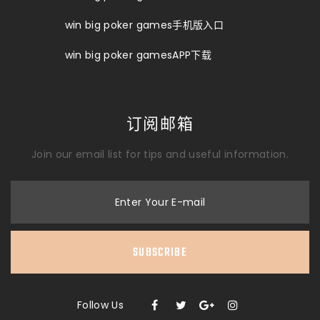
win big poker games手机版入口
win big poker gamesAPP下载
订阅邮箱
Join our email list for tips and useful information.
Enter Your E-mail
SUBSCRIBE
Follow Us