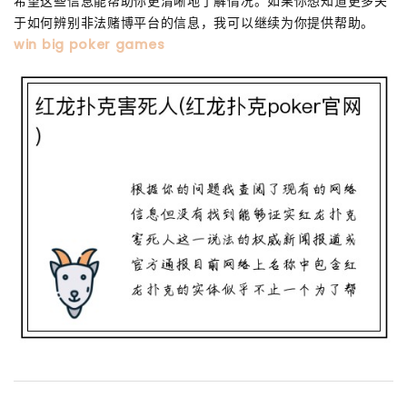
希望这些信息能帮助你更清晰地了解情况。如果你想知道更多关
于如何辨别非法赌博平台的信息，我可以继续为你提供帮助。
win big poker games