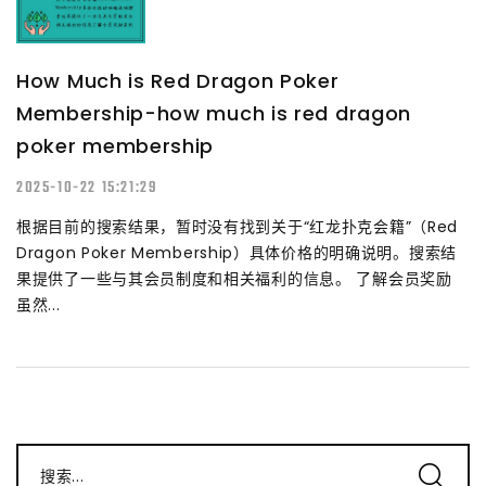
How Much is Red Dragon Poker
Membership-how much is red dragon
poker membership
2025-10-22 15:21:29
根据目前的搜索结果，暂时没有找到关于“红龙扑克会籍”（Red
Dragon Poker Membership）具体价格的明确说明。搜索结
果提供了一些与其会员制度和相关福利的信息。 了解会员奖励
虽然...
搜索...