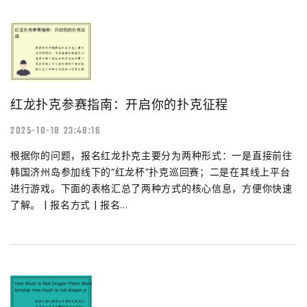
红龙扑克参赛指南：开启你的扑克征程
2025-10-18 23:48:16
根据你的问题，报名红龙扑克主要分为两种形式：一是直接前往
韩国济州岛参加线下的“红龙杯”扑克巡回赛；二是在其线上平台
进行游戏。下面的表格汇总了两种方式的核心信息，方便你快速
了解。 | 报名方式 | 报名...