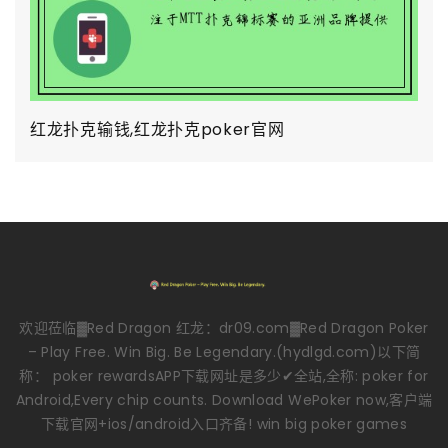
红龙扑克输钱,红龙扑克poker官网
欢迎莅临▓Red Dragon 红龙：dr09.com▓Red Dragon Poker
– Play Free. Win Big. Be Legendary.(hydlgd.com)以下简
称： poker rewardsAPP下载网址是多少✔全站,全称: poker for
Android,Every chip counts. Download WePoker now,客户端
下载官网+ios/android入口齐备! win big poker games